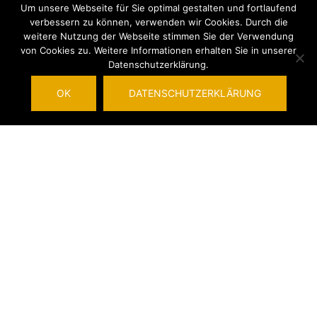
Um unsere Webseite für Sie optimal gestalten und fortlaufend
verbessern zu können, verwenden wir Cookies. Durch die
weitere Nutzung der Webseite stimmen Sie der Verwendung
Dann sende uns deinen Lebenslauf und
von Cookies zu. Weitere Informationen erhalten Sie in unserer
Datenschutzerklärung.
Qualifikation einfach per Mail.
OK
DATENSCHUTZERKLÄRUNG
Wir freuen uns schon, dich bald persönlich
kennenzulernen!
sven.hanka@steliatec.de