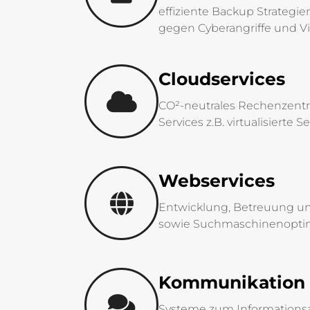
effiziente Backup Strateg
gegen Cyberangriffe und V
Cloudservices
CO²-neutrales Rechenzentru
Services z.B. virtualisiert
Webservices
Entwicklung, Betreuung und
sowie Suchmaschinenopti
Kommunikation
Systeme zum Informationsa