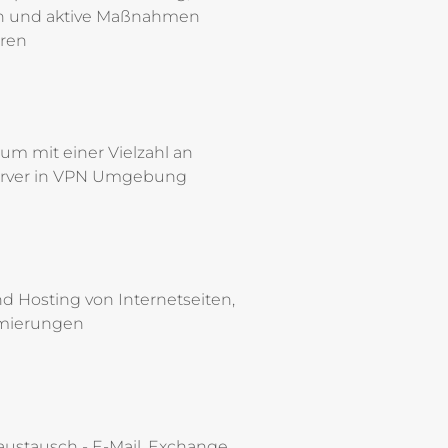
ien und aktive Maßnahmen
iren
m mit einer Vielzahl an
e Server in VPN Umgebung
 Hosting von Internetseiten,
mierungen
ustausch - E-Mail, Exchange