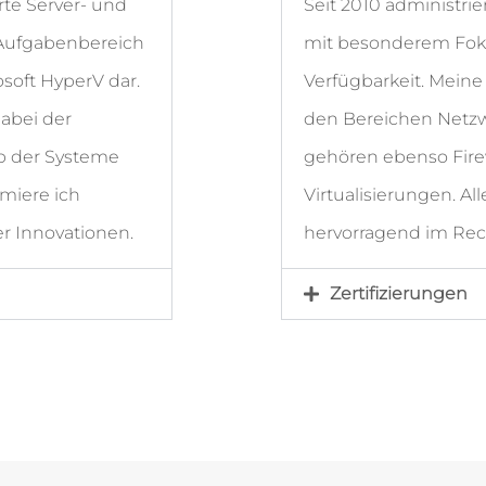
rte Server- und
Seit 2010 administrie
 Aufgabenbereich
mit besonderem Foku
rosoft HyperV dar.
Verfügbarkeit. Meine
abei der
den Bereichen Netzw
eb der Systeme
gehören ebenso Fir
miere ich
Virtualisierungen. 
r Innovationen.
hervorragend im Re
Zertifizierungen