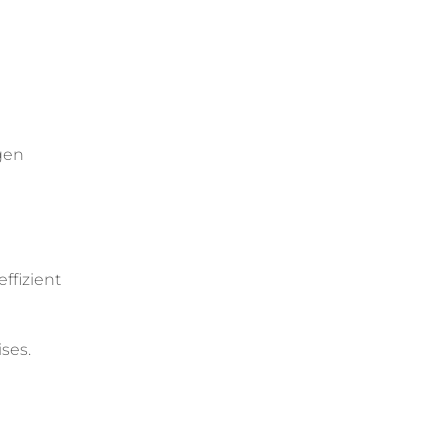
gen
ffizient
ses.